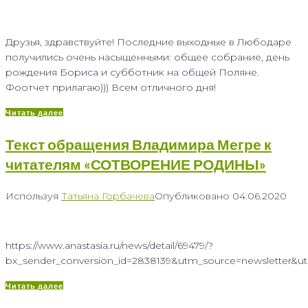
Друзья, здравствуйте! Последние выходные в Любодаре
получились очень насыщенными: общее собрание, день
рождения Бориса и субботник на общей Поляне.
Фоотчет прилагаю))) Всем отличного дня!
Читать далее
Текст обращения Владимира Мегре к
читателям «СОТВОРЕНИЕ РОДИНЫ»
Используя
Татьяна Горбачева
Опубликовано
04.06.2020
https://www.anastasia.ru/news/detail/69479/?
bx_sender_conversion_id=2838139&utm_source=newsletter&u
Читать далее