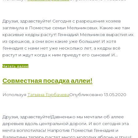
Друзья, здравствуйте! Сегодня с разрешения хозяев
заглянула в Поместье семьи Мельниковых. Какие-же там
красивые кедры растут! Геннадий Мельников вырастил их
из орешков, а они вон какие уже большие! И хотя
Геннадия с нами нет уже несколько лет, а кедры всё
растут и ждут когда к ним приедут его сыновья! И...
Читать далее
Совместная посадка аллеи!
Используя
Татьяна Горбачева
Опубликовано
13.05.2020
Друзья, здравствуйте!Давненько мы мечтали об аллее
деревьев вдоль центральной дороги. И вот сегодня эта
мечта воплотилась! Напротив Поместья Геннадия и
Валентины теперь растет много молодых яблонь и груш!