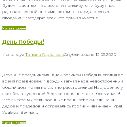
Будем надеяться, что все они приживутся и будут нас
радовать весной цветами, летом теньком, а осенью
плодами! Благодарю всех, кто принял участие...
Читать далее
День Победы!
Используя
Татьяна Горбачева
Опубликовано
12.05.2020
Друзья, с праздником!С днём великой Победы!Сегодня во
время празднования дождик загнал нас в недостроенный
общий дом, но мы не сильно расстроились! Настроение у
всех было чудесное! Ведь сегодня не может быть иначе!
Все вместе мы пели военные песни, вспоминали наши
дедов и прадедов и согревались горячим иван-чаем! Ура!
Ура!Ура! Вечная...
Читать далее