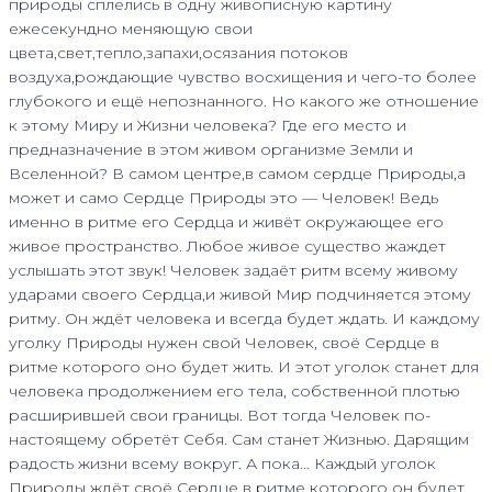
природы сплелись в одну живописную картину
ежесекундно меняющую свои
цвета,свет,тепло,запахи,осязания потоков
воздуха,рождающие чувство восхищения и чего-то более
глубокого и ещё непознанного. Но какого же отношение
к этому Миру и Жизни человека? Где его место и
предназначение в этом живом организме Земли и
Вселенной? В самом центре,в самом сердце Природы,а
может и само Сердце Природы это — Человек! Ведь
именно в ритме его Сердца и живёт окружающее его
живое пространство. Любое живое существо жаждет
услышать этот звук! Человек задаёт ритм всему живому
ударами своего Сердца,и живой Мир подчиняется этому
ритму. Он ждёт человека и всегда будет ждать. И каждому
уголку Природы нужен свой Человек, своё Сердце в
ритме которого оно будет жить. И этот уголок станет для
человека продолжением его тела, собственной плотью
расширившей свои границы. Вот тогда Человек по-
настоящему обретёт Себя. Сам станет Жизнью. Дарящим
радость жизни всему вокруг. А пока… Каждый уголок
Природы ждёт своё Сердце в ритме которого он будет