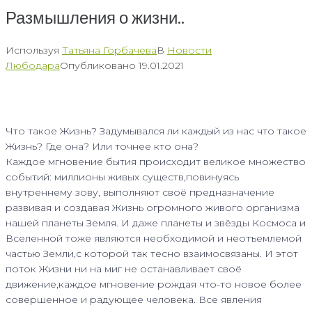
Размышления о жизни..
Используя
Татьяна Горбачева
В
Новости
Любодара
Опубликовано
19.01.2021
Что такое Жизнь? Задумывался ли каждый из нас что такое
Жизнь? Где она? Или точнее кто она?
Каждое мгновение бытия происходит великое множество
событий: миллионы живых существ,повинуясь
внутреннему зову, выполняют своё предназначение
развивая и создавая Жизнь огромного живого организма
нашей планеты Земля. И даже планеты и звёзды Космоса и
Вселенной тоже являются необходимой и неотъемлемой
частью Земли,с которой так тесно взаимосвязаны. И этот
поток Жизни ни на миг не останавливает своё
движение,каждое мгновение рождая что-то новое более
совершенное и радующее человека. Все явления