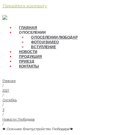
Перейти к контенту
ГЛАВНАЯ
О ПОСЕЛЕНИИ
О ПОСЕЛЕНИИ ЛЮБОДАР
ФОТО И ВИДЕО
ВСТУПЛЕНИЕ
НОВОСТИ
ПРОДУКЦИЯ
ПРИЕЗД
КОНТАКТЫ
Главная
/
2021
/
Октябрь
/
3
/
Новости Любодара
/
🍁 Осеннее благоустройство Любодара!🍁