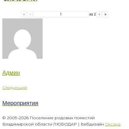
«
‹
из
2
›
»
Админ
Навигация
Следующий
Следующий
по
Мероприятия
записям
© 2009-2026 Поселение родовых поместий
Владимирской области ЛЮБОДАР | Вебдизайн
Оксана