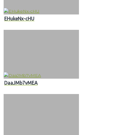
EHukeNx-cHU
DaaJMb7vMEA