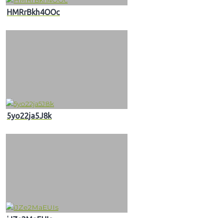
HMRrBkh4OOc
5yo22ja5J8k