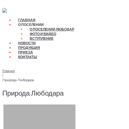
Перейти
к
контенту
ГЛАВНАЯ
О ПОСЕЛЕНИИ
О ПОСЕЛЕНИИ ЛЮБОДАР
ФОТО И ВИДЕО
ВСТУПЛЕНИЕ
НОВОСТИ
ПРОДУКЦИЯ
ПРИЕЗД
КОНТАКТЫ
Главная
/
Природа Любодара
Природа Любодара