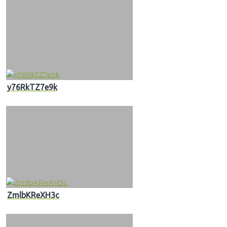
y76RkTZ7e9k
ZmlbKReXH3c