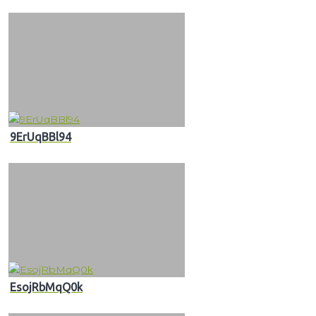
9ErUqBBl94
EsojRbMqQ0k