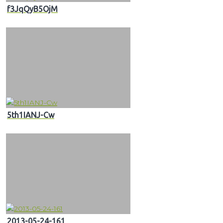
f3JqQyB5OjM
5th1IANJ-Cw
2013-05-24-161