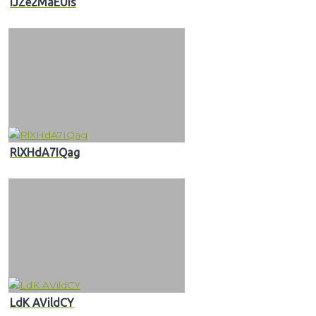
iJZe2MaEUIs
RlXHdA7IQag
LdK AVildCY