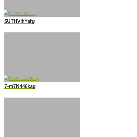
SUTHVIhYsfg
7-m7N446kag