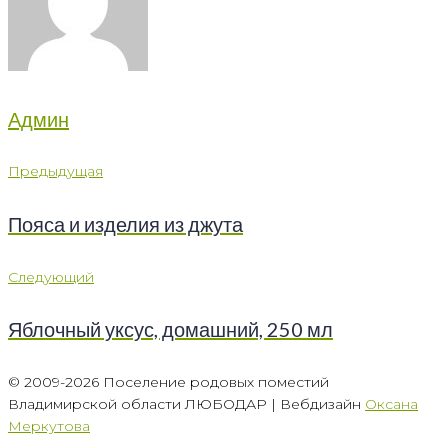
Админ
Навигация
Предыдущая
Предыдущая
по
Пояса и изделия из джута
записям
Следующий
Следующий
Яблочный уксус, домашний, 250 мл
© 2009-2026 Поселение родовых поместий
Владимирской области ЛЮБОДАР | Вебдизайн
Оксана
Меркутова